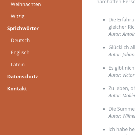
namhaften Persön
Weihnachten
Witzig
Die Erfahru
gleicher Ric
Sprichwörter
Autor: Antoi
Deutsch
Glücklich all
Englisch
Autor: Joha
Latein
Es gibt nich
Autor: Victo
Datenschutz
Zu leben, o
Kontakt
Autor: Moliè
Die Summe u
Autor: Wilh
Ich habe he