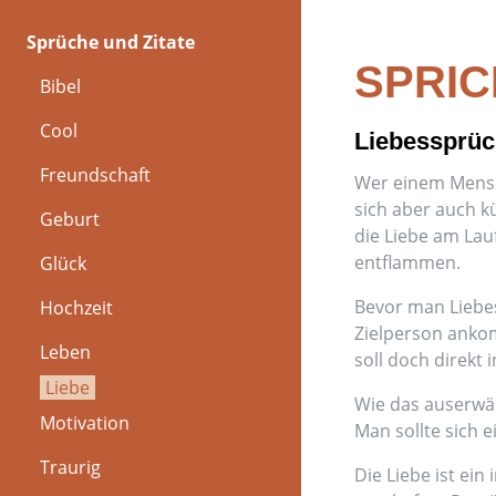
Sprüche und Zitate
SPRI
Bibel
Cool
Liebessprüc
Freundschaft
Wer einem Mensch
sich aber auch k
Geburt
die Liebe am Lau
entflammen.
Glück
Bevor man Liebes
Hochzeit
Zielperson ankom
Leben
soll doch direkt 
Liebe
Wie das auserwäh
Motivation
Man sollte sich
Traurig
Die Liebe ist ei